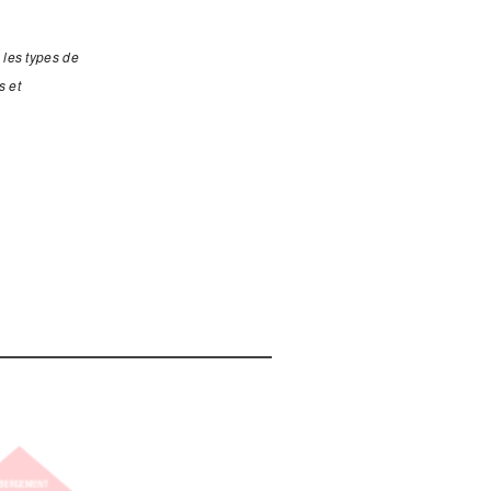
 les types de
s et
.