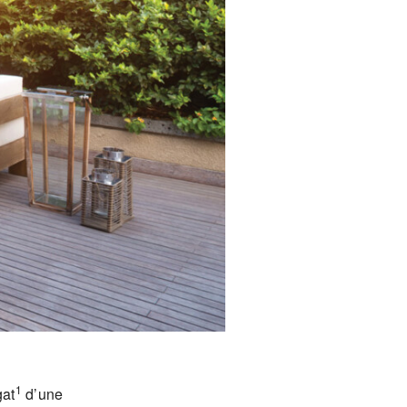
1
gat
d’une