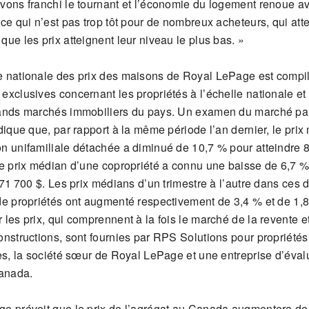
vons franchi le tournant et l’économie du logement renoue av
ce qui n’est pas trop tôt pour de nombreux acheteurs, qui att
ue les prix atteignent leur niveau le plus bas. »
 nationale des prix des maisons de Royal LePage est compilé
exclusives concernant les propriétés à l’échelle nationale et
ands marchés immobiliers du pays. Un examen du marché par
dique que, par rapport à la même période l’an dernier, le pri
n unifamiliale détachée a diminué de 10,7 % pour atteindre 
le prix médian d’une copropriété a connu une baisse de 6,7 
571 700 $. Les prix médians d’un trimestre à l’autre dans ces 
de propriétés ont augmenté respectivement de 3,4 % et de 1,
les prix, qui comprennent à la fois le marché de la revente e
onstructions, sont fournies par RPS Solutions pour propriétés
les, la société sœur de Royal LePage et une entreprise d’éval
Canada.
e prévoit que le prix de l’agrégat au Canada augmentera de