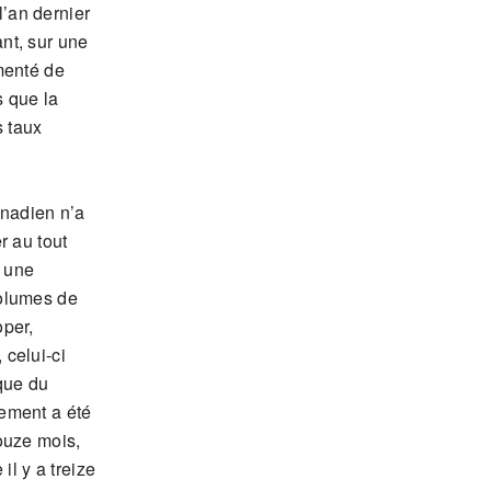
’an dernier
nt, sur une
menté de
s que la
s taux
anadien n’a
r au tout
s une
volumes de
oper,
 celui-ci
nque du
sement a été
ouze mois,
il y a treize