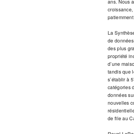
ans. Nous a
croissance, 
patiemment q
La Synthèse
de données 
des plus gr
propriété in
d’une maiso
tandis que 
s’établir à 
catégories 
données sur 
nouvelles c
résidentiel
de file au 
Royal LePag