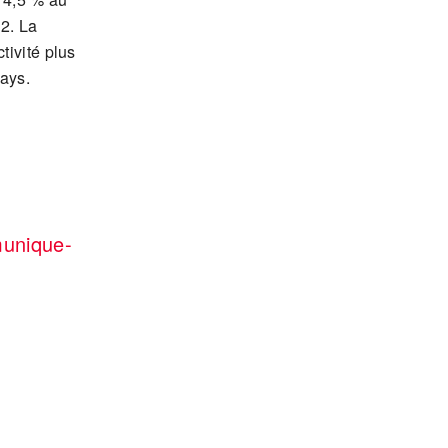
2. La
tivité plus
ays.
munique-