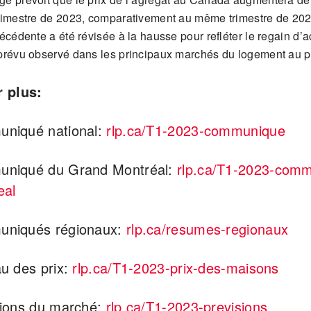
rimestre de 2023, comparativement au même trimestre de 202
écédente a été révisée à la hausse pour refléter le regain d’ac
prévu observé dans les principaux marchés du logement au p
r plus:
uniqu
é
national:
rlp.ca/T1-2023-communique
niqué du Grand Montréal:
rlp.ca/T1-2023-com
eal
niqués régionaux:
rlp.ca/resumes-regionaux
u des prix:
rlp.ca/T1-2023-prix-des-maisons
sions du marché:
rlp.ca/T1-2023-previsions