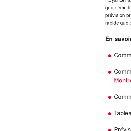
quatrième t
prévision pr
rapide que 
En savoi
Comm
Commu
Montr
Commu
Tablea
Prévi