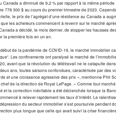
u Canada a diminué de 9,2 % par rapport à la même période l
dre 778 300 $ au cours du premier trimestre de 2023. Cependa
trielle, le prix de l’agrégat d’une résidence au Canada a aug
s que les acheteurs commencent à revenir sur le marché aprè
anada a décidé, le mois dernier, de stopper les hausses de
ur la première fois en un an.
 début de la pandémie de COVID-19, le marché immobilier c
ique”. Les confinements ont paralysé le marché de l’immobilie
0, avant que la révolution du télétravail ne le catapulte dan
 deux ans, toutes saisons confondues, caractérisée par des 
rds et une croissance agressive des prix », mentionne Phil S
t chef de la direction de Royal LePage. « Comme tout marché,
lé et la correction inévitable a été déclenchée lorsque la Ba
mmencé à relever rapidement les taux d’intérêt. Le ralentis
a dépression du secteur immobilier s’est poursuivie pendant d
rection plus longue que celle qui avait suivi la crise financière 