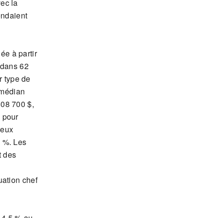
ec la
endaient
e à partir
 dans 62
 type de
x médian
808 700 $,
% pour
deux
8 %. Les
t des
uation chef
 4,5 % au