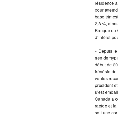
résidence a
pour attein
base trimes
2,8 %, alor
Banque du C
d’intérêt po
« Depuis le
rien de “typ
début de 202
frénésie de
ventes reco
président e
s’est embal
Canada a co
rapide et l
soit une cor