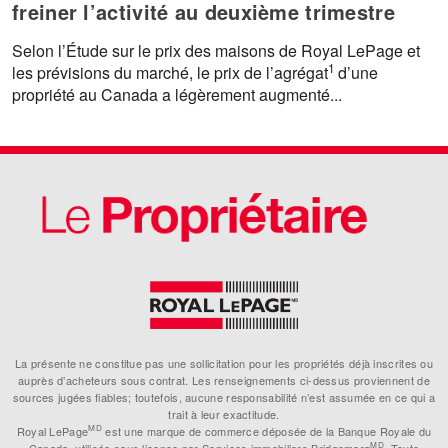
freiner l’activité au deuxième trimestre
Selon l’Étude sur le prix des maisons de Royal LePage et
1
les prévisions du marché, le prix de l’agrégat
d’une
propriété au Canada a légèrement augmenté...
La présente ne constitue pas une sollicitation pour les propriétés déjà inscrites ou
auprès d’acheteurs sous contrat. Les renseignements ci-dessus proviennent de
sources jugées fiables; toutefois, aucune responsabilité n’est assumée en ce qui a
trait à leur exactitude.
MD
Royal LePage
est une marque de commerce déposée de la Banque Royale du
MD
Canada, utilisée sous licence par Services immobiliers Bridgemarq
. Toute