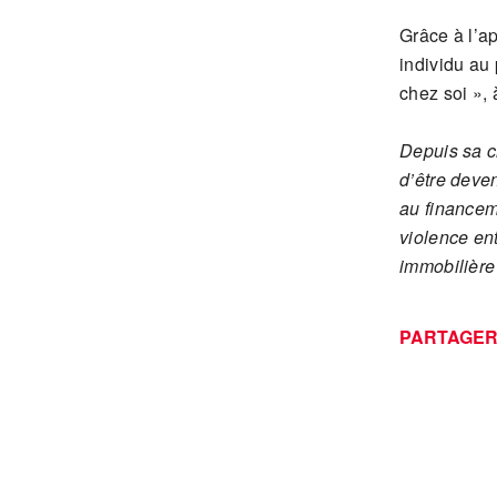
Grâce à l’
individu au 
chez soi », 
Depuis sa c
d’être deve
au financem
violence en
immobilière
PARTAGE