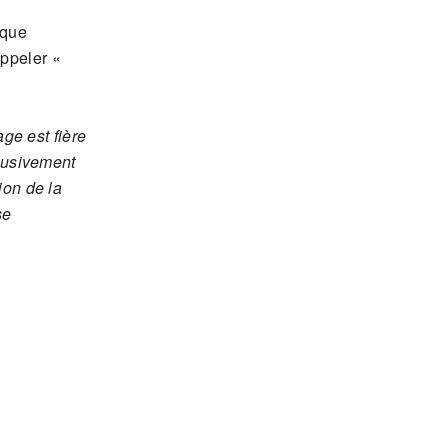
aque
appeler «
ge est fière
lusivement
on de la
se