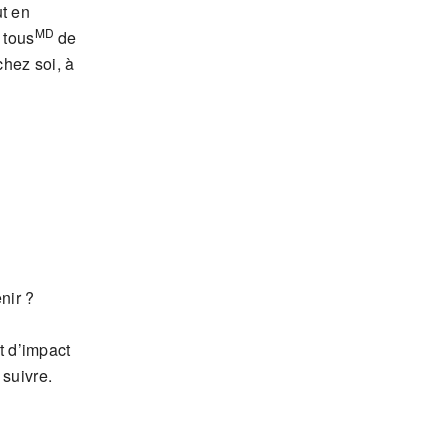
ut en
MD
 tous
de
chez soi, à
nir ?
t d’impact
 suivre.