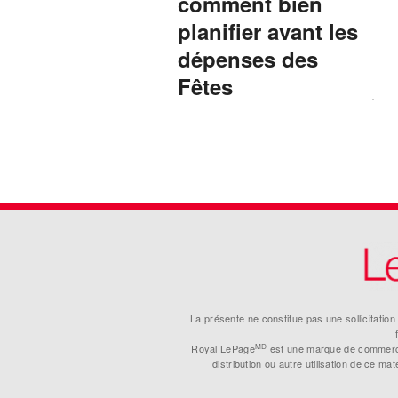
comment bien
planifier avant les
dépenses des
Fêtes
La présente ne constitue pas une sollicitati
MD
Royal LePage
est une marque de commerce
distribution ou autre utilisation de ce m