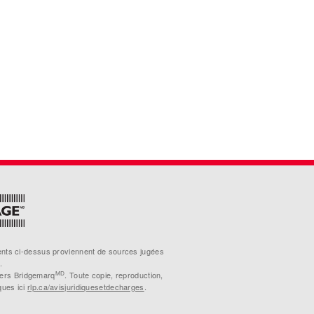
ments ci-dessus proviennent de sources jugées
.
MD
iers Bridgemarq
. Toute copie, reproduction,
ques ici
rlp.ca/avisjuridiquesetdecharges
.