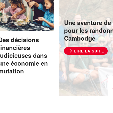
Une aventure de 
pour les randonn
Cambodge
Des décisions
financières
LIRE LA SUITE
judicieuses dans
une économie en
mutation