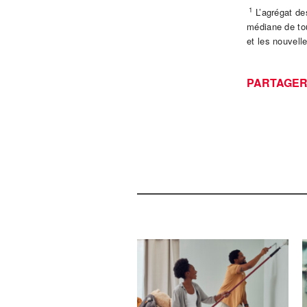
1
L’agrégat de
médiane de tou
et les nouvell
PARTAGE