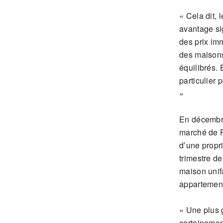
« Cela dit, 
avantage sig
des prix imm
des maisons
équilibrés. 
particulier
»
En décembre
marché de R
d’une prop
trimestre d
maison unif
appartement
« Une plus 
certainemen