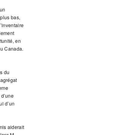
 un
 plus bas,
’inventaire
alement
tunité, en
 du Canada.
ns du
’agrégat
ième
 d’une
ui d’un
is aiderait
lare M.