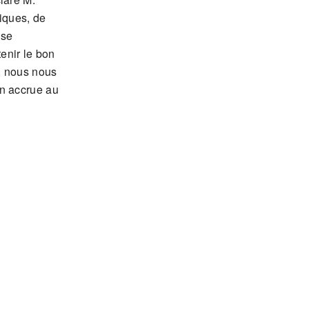
iques, de
 se
tenir le bon
, nous nous
on accrue au
C