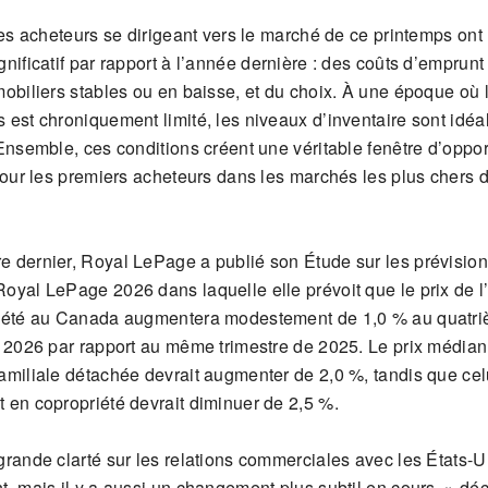
les acheteurs se dirigeant vers le marché de ce printemps ont
nificatif par rapport à l’année dernière : des coûts d’emprunt
obiliers stables ou en baisse, et du choix. À une époque où l
 est chroniquement limité, les niveaux d’inventaire sont idé
Ensemble, ces conditions créent une véritable fenêtre d’oppor
 pour les premiers acheteurs dans les marchés les plus chers
 dernier, Royal LePage a publié son Étude sur les prévisio
oyal LePage 2026 dans laquelle elle prévoit que le prix de l
riété au Canada augmentera modestement de 1,0 % au quatr
e 2026 par rapport au même trimestre de 2025. Le prix médian
amiliale détachée devrait augmenter de 2,0 %, tandis que cel
 en copropriété devrait diminuer de 2,5 %.
grande clarté sur les relations commerciales avec les États-Un
t, mais il y a aussi un changement plus subtil en cours, » déc