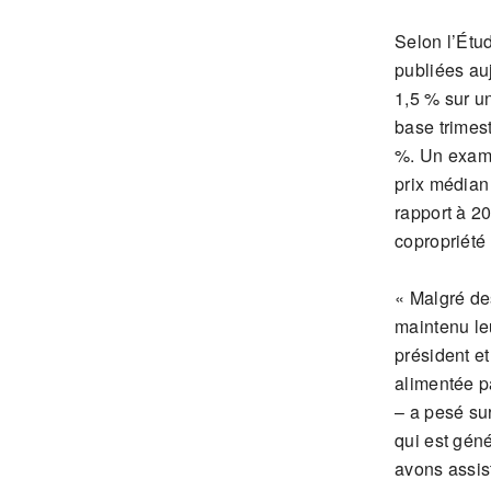
Selon l’Étu
publiées auj
1,5 % sur u
base trimest
%. Un exame
prix médian
rapport à 2
copropriété 
« Malgré de
maintenu le
président e
alimentée p
– a pesé su
qui est gén
avons assis