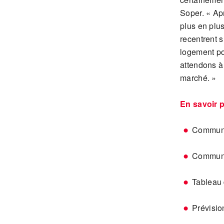
Soper. « Ap
plus en plu
recentrent s
logement po
attendons à
marché. »
En savoir p
Communi
Communi
Tableau 
Prévisi