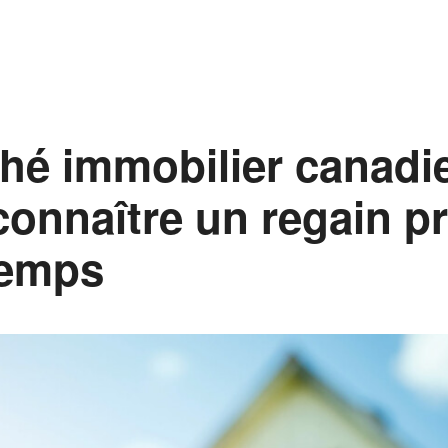
hé immobilier canadi
 connaître un regain p
temps