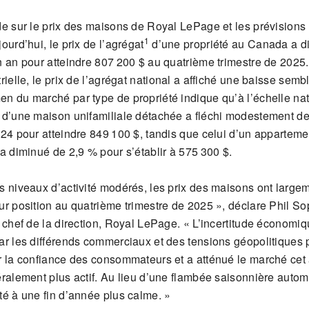
de sur le prix des maisons de Royal LePage et les prévisions
1
ourd’hui, le prix de l’agrégat
d’une propriété au Canada a d
n an pour atteindre 807 200 $ au quatrième trimestre de 2025
rielle, le prix de l’agrégat national a affiché une baisse semb
n du marché par type de propriété indique qu’à l’échelle nat
 d’une maison unifamiliale détachée a fléchi modestement de
024 pour atteindre 849 100 $, tandis que celui d’un apparteme
a diminué de 2,9 % pour s’établir à 575 300 $.
s niveaux d’activité modérés, les prix des maisons ont large
ur position au quatrième trimestre de 2025 », déclare Phil So
t chef de la direction, Royal LePage. « L’incertitude économiq
ar les différends commerciaux et des tensions géopolitiques 
r la confiance des consommateurs et a atténué le marché cet
éralement plus actif. Au lieu d’une flambée saisonnière auto
té à une fin d’année plus calme. »