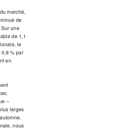
 du marché,
iminué de
. Sur une
lable de 1,1
ionale, le
 0,8 % par
nt en
ment
per,
ue –
plus larges
 automne,
mnale, nous