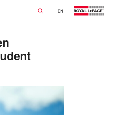
EN
en
rudent